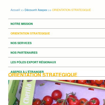
Accueil
>>
Découvrir Asepex
>>
ORIENTATION STRATEGIQUE
NOTRE MISSION
ORIENTATION STRATEGIQUE
NOS SERVICES
NOS PARTENAIRES
LES PÔLES EXPORT RÉGIONAUX
ASEPEX À L'ÉTRANGER
ORIENTATION STRATEGIQUE
NOUS CONTACTER