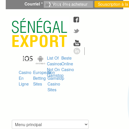
Aller
Courriel
*
Vous êtes acheteur
Sous
au
contenu
Facebook
principal
Twitter
Youtube
Linkedin
App
App
List Of
Beste
IOS
Android
Casinos
Online
Not On
Casino
Casino
European
Non
Gamstop
En
Betting
Gamstop
Ligne
Sites
Casino
Sites