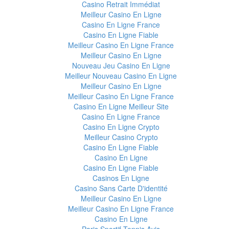
Casino Retrait Immédiat
Meilleur Casino En Ligne
Casino En Ligne France
Casino En Ligne Fiable
Meilleur Casino En Ligne France
Meilleur Casino En Ligne
Nouveau Jeu Casino En Ligne
Meilleur Nouveau Casino En Ligne
Meilleur Casino En Ligne
Meilleur Casino En Ligne France
Casino En Ligne Meilleur Site
Casino En Ligne France
Casino En Ligne Crypto
Meilleur Casino Crypto
Casino En Ligne Fiable
Casino En Ligne
Casino En Ligne Fiable
Casinos En Ligne
Casino Sans Carte D'identité
Meilleur Casino En Ligne
Meilleur Casino En Ligne France
Casino En Ligne