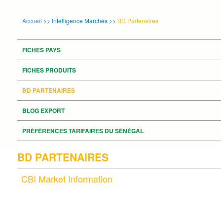
Accueil
>>
Intelligence Marchés
>>
BD Partenaires
FICHES PAYS
FICHES PRODUITS
BD PARTENAIRES
BLOG EXPORT
PRÉFÉRENCES TARIFAIRES DU SÉNÉGAL
BD PARTENAIRES
CBI Market Information