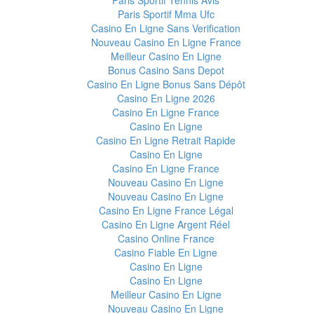
Paris Sportif Tennis Avis
Paris Sportif Mma Ufc
Casino En Ligne Sans Verification
Nouveau Casino En Ligne France
Meilleur Casino En Ligne
Bonus Casino Sans Depot
Casino En Ligne Bonus Sans Dépôt
Casino En Ligne 2026
Casino En Ligne France
Casino En Ligne
Casino En Ligne Retrait Rapide
Casino En Ligne
Casino En Ligne France
Nouveau Casino En Ligne
Nouveau Casino En Ligne
Casino En Ligne France Légal
Casino En Ligne Argent Réel
Casino Online France
Casino Fiable En Ligne
Casino En Ligne
Casino En Ligne
Meilleur Casino En Ligne
Nouveau Casino En Ligne