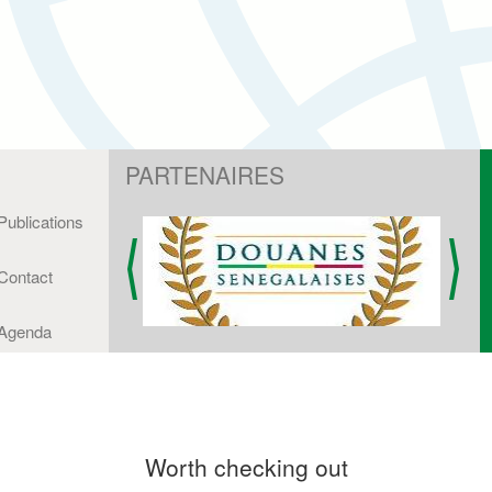
PARTENAIRES
Publications
Contact
Agenda
Worth checking out