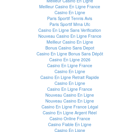
Meilleur Casino En Ligne
Meilleur Casino En Ligne France
Casino En Ligne
Paris Sportif Tennis Avis
Paris Sportif Mma Ufc
Casino En Ligne Sans Verification
Nouveau Casino En Ligne France
Meilleur Casino En Ligne
Bonus Casino Sans Depot
Casino En Ligne Bonus Sans Dépôt
Casino En Ligne 2026
Casino En Ligne France
Casino En Ligne
Casino En Ligne Retrait Rapide
Casino En Ligne
Casino En Ligne France
Nouveau Casino En Ligne
Nouveau Casino En Ligne
Casino En Ligne France Légal
Casino En Ligne Argent Réel
Casino Online France
Casino Fiable En Ligne
Casino En Ligne