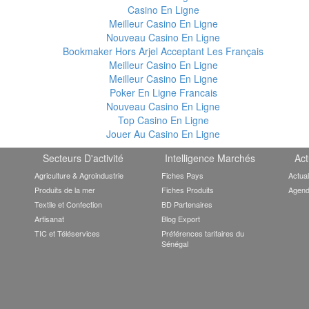
Casino En Ligne
Meilleur Casino En Ligne
Nouveau Casino En Ligne
Bookmaker Hors Arjel Acceptant Les Français
Meilleur Casino En Ligne
Meilleur Casino En Ligne
Poker En Ligne Francais
Nouveau Casino En Ligne
Top Casino En Ligne
Jouer Au Casino En Ligne
Secteurs D'activité
Intelligence Marchés
Act
Agriculture & Agroindustrie
Fiches Pays
Actual
Produits de la mer
Fiches Produits
Agen
Textile et Confection
BD Partenaires
Artisanat
Blog Export
TIC et Téléservices
Préférences tarifaires du
Sénégal