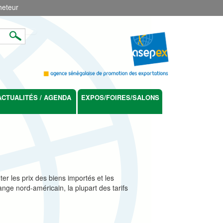
heteur
Rechercher
Rechercher
ACTUALITÉS / AGENDA
EXPOS/FOIRES/SALONS
ter les prix des biens importés et les
nge nord-américain, la plupart des tarifs